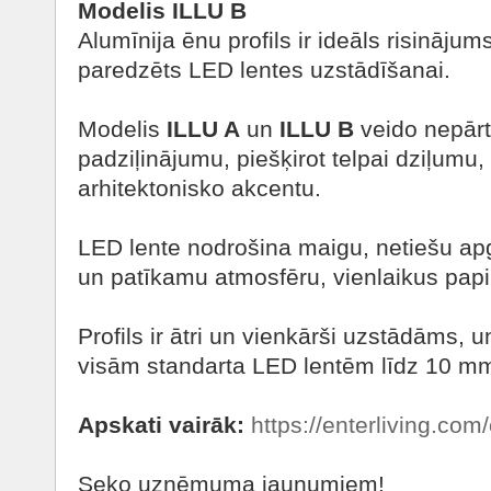
Modelis ILLU B
Alumīnija ēnu profils ir ideāls risināj
paredzēts LED lentes uzstādīšanai.
Modelis
ILLU A
un
ILLU B
veido nepārt
padziļinājumu, piešķirot telpai dziļumu,
arhitektonisko akcentu.
LED lente nodrošina maigu, netiešu ap
un patīkamu atmosfēru, vienlaikus papild
Profils ir ātri un vienkārši uzstādāms, u
visām standarta LED lentēm līdz 10 m
Apskati vairāk:
https://enterliving.com/
Seko uzņēmuma jaunumiem!