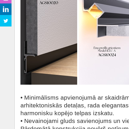
• Minimālisms apvienojumā ar skaidrām l
arhitektoniskās detaļas, rada eleganta
harmonisku kopējo telpas izskatu.
• Nevainojami gluds savienojums un vi
Pārdomātā konstrukcija novērš netīrum