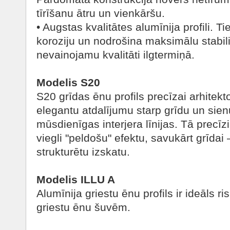
tīrīšanu ātru un vienkāršu.
• Augstas kvalitātes alumīnija profili. Tie 
koroziju un nodrošina maksimālu stabilit
nevainojamu kvalitāti ilgtermiņā.
Modelis S20
S20 grīdas ēnu profils precīzai arhitekt
elegantu atdalījumu starp grīdu un sienu,
mūsdienīgas interjera līnijas. Tā precīz
viegli "peldošu" efektu, savukārt grīdai
strukturētu izskatu.
Modelis ILLU A
Alumīnija griestu ēnu profils ir ideāls 
griestu ēnu šuvēm.