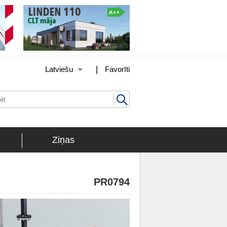
|
Latviešu
Favorīti
Ziņas
PR0794