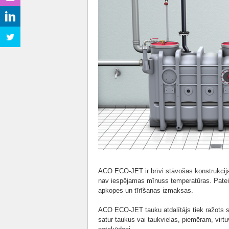
ACO ECO-JET ir brīvi stāvošas konstrukcijas
nav iespējamas mīnuss temperatūras. Pateic
apkopes un tīrīšanas izmaksas.
ACO ECO-JET tauku atdalītājs tiek ražots s
satur taukus vai taukvielas, piemēram, vir