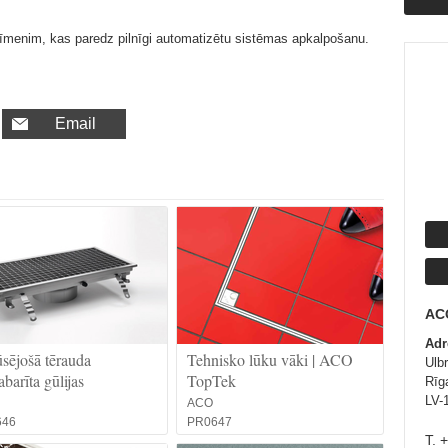
īmenim, kas paredz pilnīgi automatizētu sistēmas apkalpošanu.
Email
AC
Adr
sējošā tērauda
Tehnisko lūku vāki | ACO
Ulb
abarīta gūlijas
TopTek
Rīga
LV-
ACO
646
PR0647
T. 