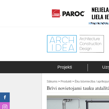
Projekti
Uz
Sākums
>
Produkti
>
Ēku būvniecība / aprīkoj
Brīvi novietojami tauku atdalī