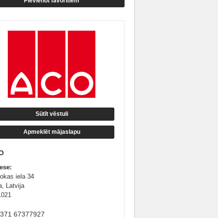
Pievienot favorītiem
Sūtīt vēstuli
Apmeklēt mājaslapu
O
ese:
rokas iela 34
, Latvija
1021
+371 67377927