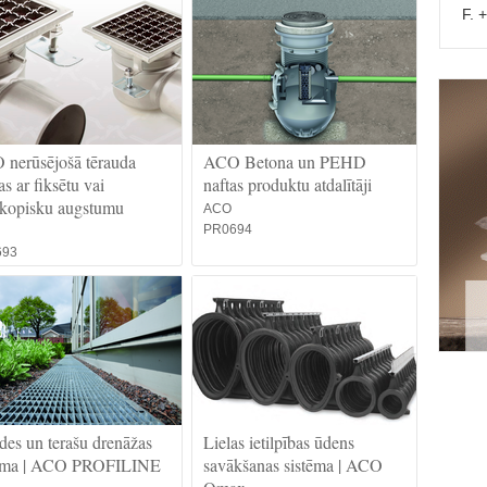
F. 
nerūsējošā tērauda
ACO Betona un PEHD
as ar fiksētu vai
naftas produktu atdalītāji
skopisku augstumu
ACO
PR0694
693
des un terašu drenāžas
Lielas ietilpības ūdens
tēma | ACO PROFILINE
savākšanas sistēma | ACO