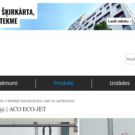
ņēmumi
Produkti
Izstādes
ums
>
Iekšējie kanalizācijas vadi un aprīkojums
tāji | ACO ECO-JET