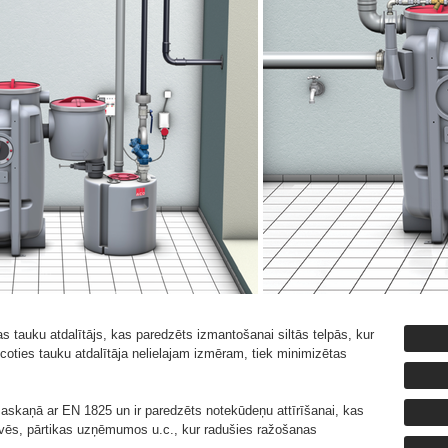
 tauku atdalītājs, kas paredzēts izmantošanai siltās telpās, kur
oties tauku atdalītāja nelielajam izmēram, tiek minimizētas
askaņā ar EN 1825 un ir paredzēts notekūdeņu attīrīšanai, kas
tuvēs, pārtikas uzņēmumos u.c., kur radušies ražošanas