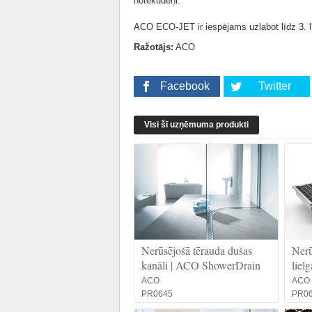
notekūdeņi.
ACO ECO-JET ir iespējams uzlabot līdz 3. l
Ražotājs:
ACO
Facebook
Twitter
Visi šī uzņēmuma produkti
Nerūsējošā tērauda dušas
Nerū
kanāli | ACO ShowerDrain
lielg
ACO
ACO
PR0645
PR0