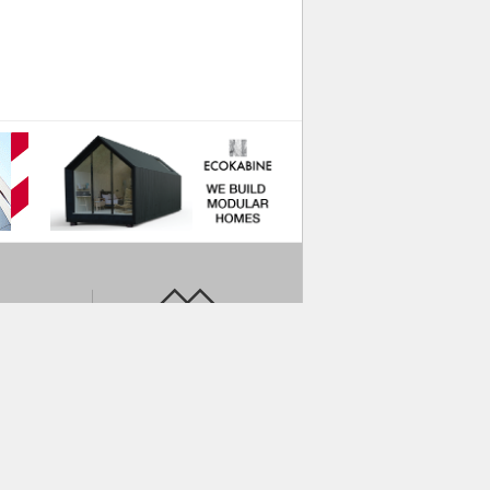
mums
Darbs
Mūsu draugi
Kontakti
Nosacījumi