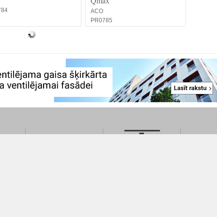
Qmax
784
ACO
PR0785
Iesniegt projektu
Par 