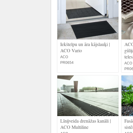
Iekštelpu un āra kājslauķi |
ACO 
ACO Vario
gūlij
tele
ACO
PR0654
ACO
PR0
Līnijveida drenāžas kanāli |
Fasā
ACO Multiline
sis