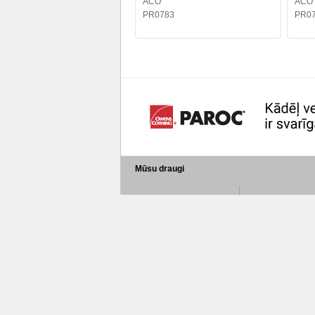
ACO
ACO
PR0783
PR0
Mūsu draugi