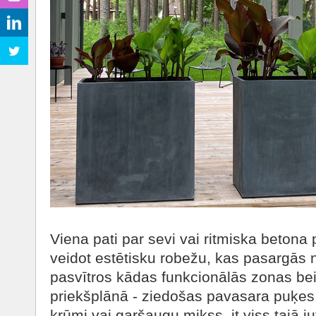
Viena pati par sevi vai ritmiska betona
veidot estētisku robežu, kas pasargās 
pasvītros kādas funkcionālās zonas bei
priekšplānā - ziedošas pavasara puķes, 
krūmi vai garšaugu mikss, it viss tajā ju