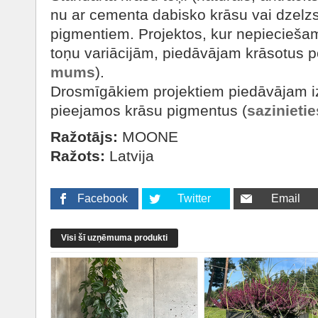
nu ar cementa dabisko krāsu vai dzelz
pigmentiem. Projektos, kur nepieciešami
toņu variācijām, piedāvājam krāsotus p
mums
).
Drosmīgākiem projektiem piedāvājam izv
pieejamos krāsu pigmentus (
sazinieti
Ražotājs:
MOONE
Ražots:
Latvija
Facebook
Twitter
Email
Visi šī uzņēmuma produkti