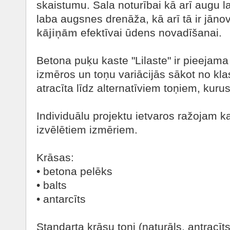
skaistumu. Sala noturībai kā arī augu l
laba augsnes drenāža, kā arī tā ir jānov
kājiņām
efektīvai ūdens novadīšanai.
Betona puķu kaste "Lilaste" ir pieejam
izmēros un toņu variācijās sākot no kla
atracīta līdz alternatīviem toņiem, kurus
Individuālu projektu ietvaros ražojam ka
izvēlētiem izmēriem.
Krāsas:
• betona pelēks
• balts
• antarcīts
Standarta krāsu toņi (naturāls, antracīts