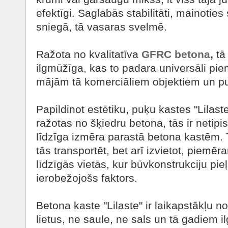
efektīgi. Saglabās stabilitāti, mainoties 
sniegā, tā vasaras svelmē.
Ražota no kvalitatīva
GFRC betona
,
tā 
ilgmūžīga, kas to padara universāli p
mājām tā komerciāliem objektiem un pub
Papildinot estētiku, puķu kastes "Lilaste" 
ražotas no šķiedru betona, tās ir netipis
līdzīga izmēra parastā betona kastēm. T
tās transportēt, bet arī izvietot, piemē
līdzīgās vietās, kur būvkonstrukciju pie
ierobežojošs faktors.
Betona kaste "Lilaste" ir laikapstākļu n
lietus, ne saule, ne sals un tā gadiem 