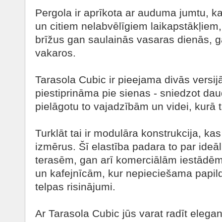
Pergola ir aprīkota ar auduma jumtu, ka
un citiem nelabvēlīgiem laikapstākļiem,
brīžus gan saulainās vasaras dienās, ga
vakaros.
Tarasola Cubic ir pieejama divās versijā
piestiprināma pie sienas - sniedzot dau
pielāgotu to vajadzībām un videi, kurā t
Turklāt tai ir modulāra konstrukcija, ka
izmērus. Šī elastība padara to par ideāl
terasēm, gan arī komerciālām iestādē
un kafejnīcām, kur nepieciešama papil
telpas risinājumi.
Ar Tarasola Cubic jūs varat radīt elega