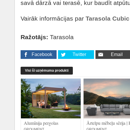
savā dārzā vai terasē, kur baudīt atpūtu
Vairāk informācijas par
Tarasola Cubi
Ražotājs:
Tarasola
Facebook
Twitter
Email
Visi šī uzņēmuma produkti
Alumīnija pergolas
Ārtelpu mēbeļu sērija |
GROUMENT
GROUMENT