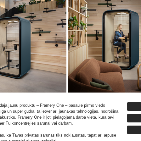
 klajā jaunu produktu – Framery One – pasaulē pirmo viedo
līga un super gudra, tā ietver arī jaunākās tehnoloģijas, nodrošina
ustiku. Framery One ir ļoti pielāgojama darba vieta, kurā tevi
amēr Tu koncentrējies sarunai vai darbam.
as, ka Tavas privātās sarunas tiks noklausītas, tāpat arī ārpusē