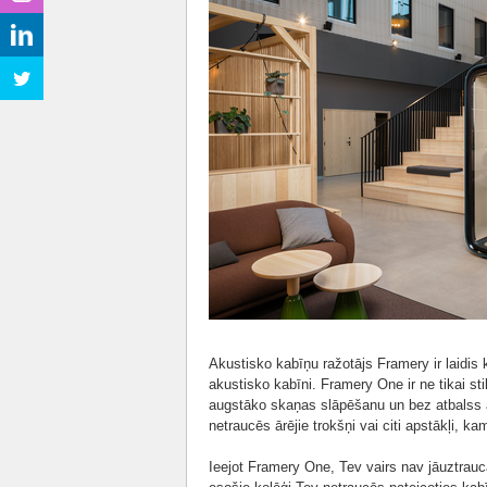
Akustisko kabīņu ražotājs Framery ir laidis
akustisko kabīni. Framery One ir ne tikai sti
augstāko skaņas slāpēšanu un bez atbalss ak
netraucēs ārējie trokšņi vai citi apstākļi, k
Ieejot Framery One, Tev vairs nav jāuztrauc