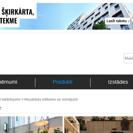
ņēmumi
Produkti
Izstādes
/ iekārtojums
>
Akustiskās mēbeles un risinājumi
e