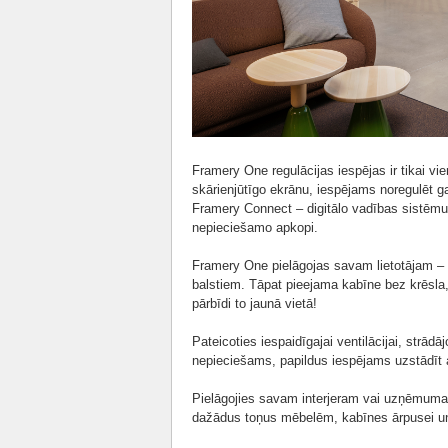
Framery One regulācijas iespējas ir tikai vi
skārienjūtīgo ekrānu, iespējams noregulēt gai
Framery Connect – digitālo vadības sistēmu,
nepieciešamo apkopi.
Framery One pielāgojas savam lietotājam – 
balstiem. Tāpat pieejama kabīne bez krēsla,
pārbīdi to jaunā vietā!
Pateicoties iespaidīgajai ventilācijai, strādā
nepieciešams, papildus iespējams uzstādīt ak
Pielāgojies savam interjeram vai uzņēmuma
dažādus toņus mēbelēm, kabīnes ārpusei un