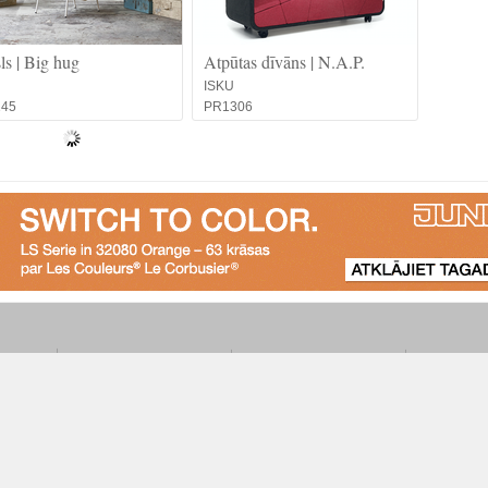
ls | Big hug
Atpūtas dīvāns | N.A.P.
ISKU
145
PR1306