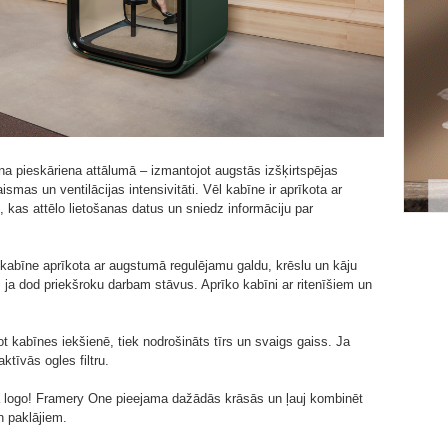
ena pieskāriena attālumā – izmantojot augstās izšķirtspējas
smas un ventilācijas intensivitāti. Vēl kabīne ir aprīkota ar
 kas attēlo lietošanas datus un sniedz informāciju par
kabīne aprīkota ar augstumā regulējamu galdu, krēslu un kāju
 ja dod priekšroku darbam stāvus. Aprīko kabīni ar ritenīšiem un
jot kabīnes iekšienē, tiek nodrošināts tīrs un svaigs gaiss. Ja
tīvās ogles filtru.
 logo! Framery One pieejama dažādās krāsās un ļauj kombinēt
 paklājiem.