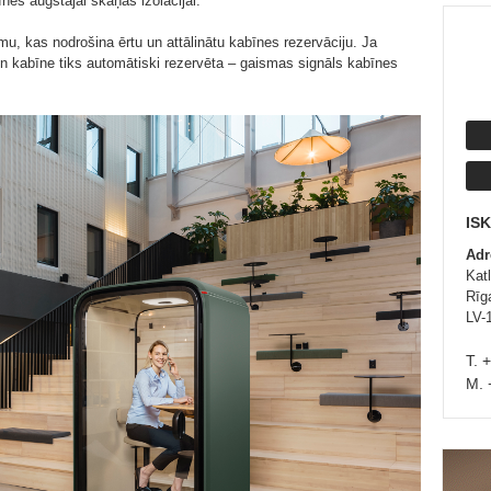
nes augstajai skaņas izolācijai.
mu, kas nodrošina ērtu un attālinātu kabīnes rezervāciju. Ja
 un kabīne tiks automātiski rezervēta – gaismas signāls kabīnes
IS
Adr
Kat
Rīga
LV-
T. 
M. 