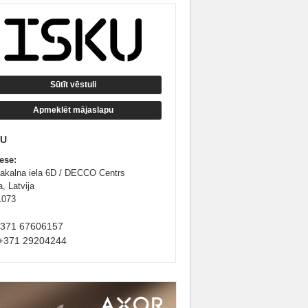
Sūtīt vēstuli
Apmeklēt mājaslapu
KU
ese:
lakalna iela 6D / DECCO Centrs
, Latvija
1073
+371 67606157
+371 29204244