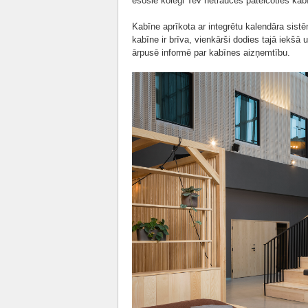
esošie kolēģi Tev netraucēs pateicoties kabī
Kabīne aprīkota ar integrētu kalendāra sistē
kabīne ir brīva, vienkārši dodies tajā iekšā
ārpusē informē par kabīnes aizņemtību.