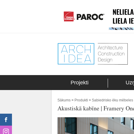
Projekti
Uz
Sākums
>
Produkti
>
Sabiedrisko ēku mēbeles 
Akustiskā kabīne | Framery On