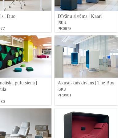
ls | Duo
Dīvānu sistēma | Kaari
ISKU
977
PR0978
ētiskā pufu siena |
Akustiskais dīvāns | The Box
ula
ISKU
PR0981
980