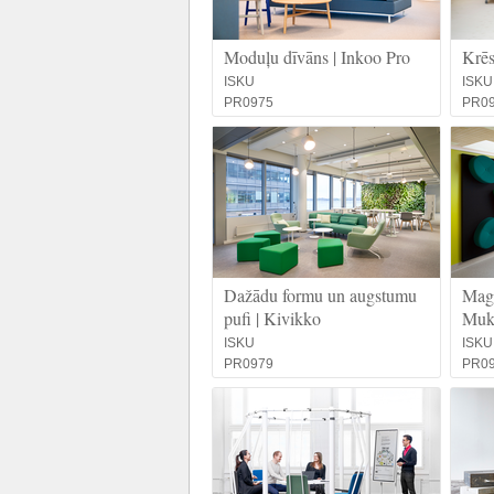
Moduļu dīvāns | Inkoo Pro
Krēs
ISKU
ISKU
PR0975
PR0
Dažādu formu un augstumu
Magn
pufi | Kivikko
Muk
ISKU
ISKU
PR0979
PR0