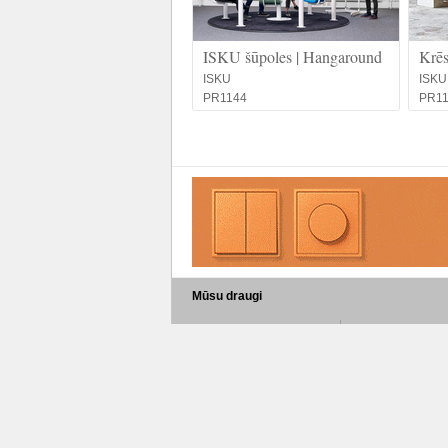
ISKU šūpoles | Hangaround
Krēs
ISKU
ISKU
PR1144
PR1
Mūsu draugi