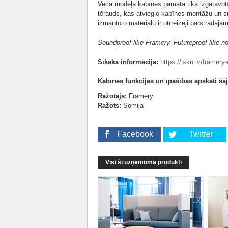
Vecā modeļa kabīnes pamatā tika izgatavot
tērauds, kas atvieglo kabīnes montāžu un 
izmantoto materiālu ir otrreizēji pārstrādājam
Soundproof like Framery. Futureproof like n
Sīkāka informācija:
https://isku.lv/framery
Kabīnes funkcijas un īpašības apskati ša
Ražotājs:
Framery
Ražots:
Somija
Facebook
Twitter
Visi šī uzņēmuma produkti