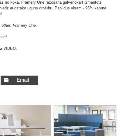
as no koka. Framery One ražošanā galvenokārt izmantots
sniedz augstāko uguns drošību. Papildus visam - 95% kabīnē
i!
o other. Framery One.
-one/
jā
VIDEO
.
Email