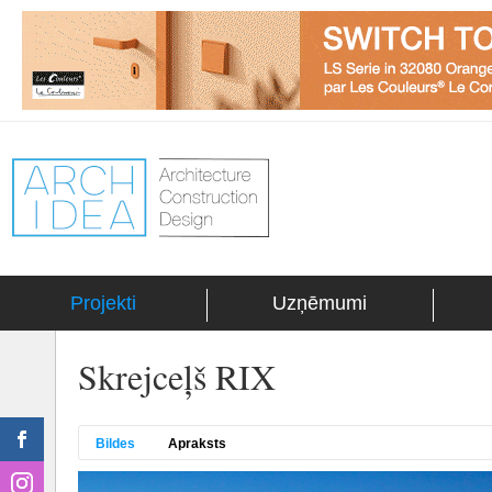
Projekti
Uzņēmumi
Skrejceļš RIX
Bildes
Apraksts