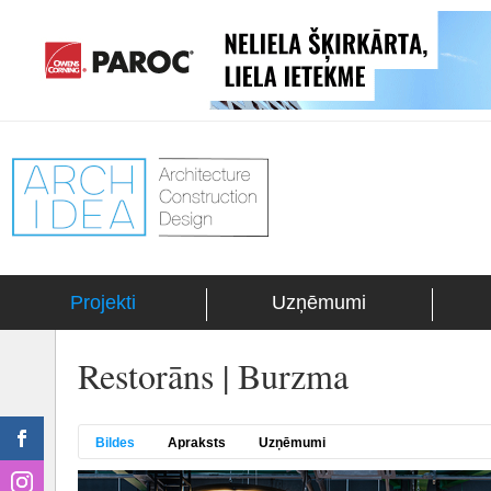
Projekti
Uzņēmumi
Restorāns | Burzma
Bildes
Apraksts
Uzņēmumi