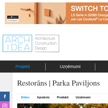
Projekti
Uzņēmumi
Restorāns | Parka Paviljons
Bildes
Apraksts
Produkti
Uzņēmumi