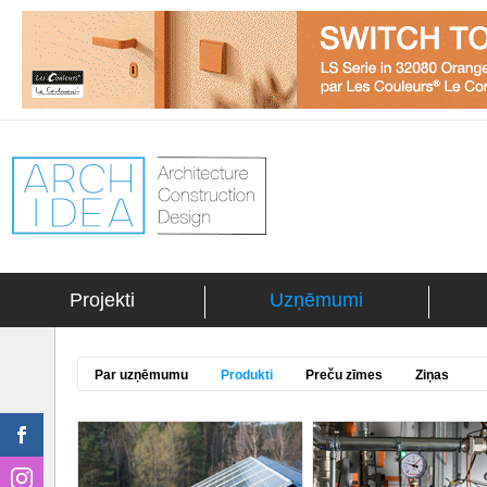
Projekti
Uzņēmumi
Par uzņēmumu
Produkti
Preču zīmes
Ziņas