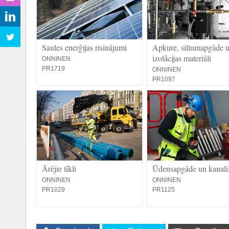
Saules enerģijas risinājumi
Apkure, siltumapgāde 
izolācijas materiāli
ONNINEN
PR1719
ONNINEN
PR1097
Ārējie tīkli
Ūdensapgāde un kanaliz
ONNINEN
ONNINEN
PR1029
PR1125