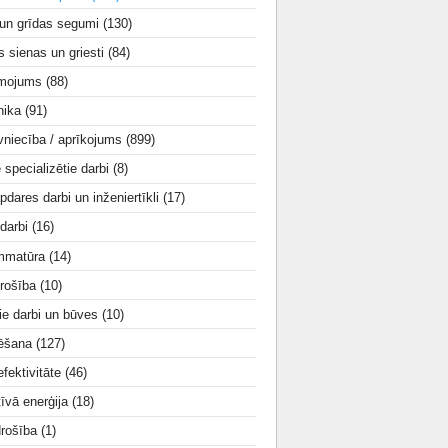
 un grīdas segumi
(130)
s sienas un griesti
(84)
smojums
(88)
nika
(91)
vniecība / aprīkojums
(899)
e specializētie darbi
(8)
apdares darbi un inženiertīkli
(17)
 darbi
(16)
mmatūra
(14)
rošība
(10)
ie darbi un būves
(10)
tēšana
(127)
fektivitāte
(46)
tīvā enerģija
(18)
drošība
(1)