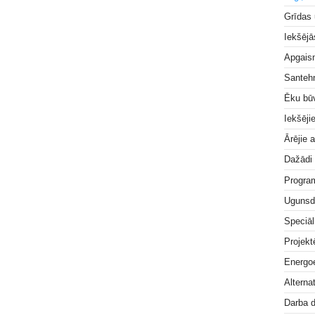
Grīdas
Iekšējā
Apgai
Santeh
Ēku bū
Iekšēji
Ārējie 
Dažādi
Progra
Ugunsd
Speciāl
Projek
Energoe
Alterna
Darba 