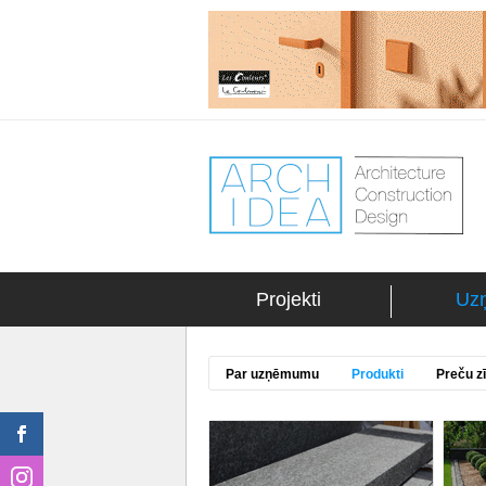
Projekti
Uz
Par uzņēmumu
Produkti
Preču z