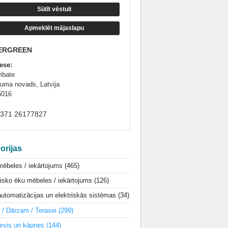
Sūtīt vēstuli
Apmeklēt mājaslapu
ERGREEN
ese:
bate
uma novads, Latvija
5016
+371 26177827
orijas
mēbeles / iekārtojums
(465)
isko ēku mēbeles / iekārtojums
(126)
utomatizācijas un elektriskās sistēmas
(34)
i / Dārzam / Terasei
(299)
urvis un kāpnes
(144)