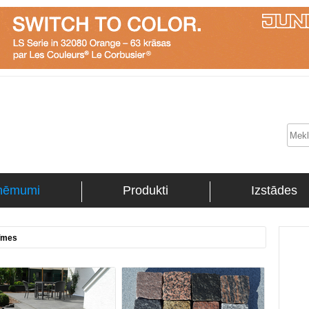
ņēmumi
Produkti
Izstādes
īmes