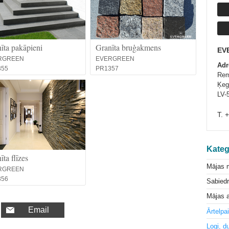
īta pakāpieni
Granīta bruģakmens
EV
RGREEN
EVERGREEN
Adr
355
PR1357
Rem
Ķeg
LV-
T. 
Kateg
īta flīzes
Mājas 
RGREEN
356
Sabiedr
Mājas a
Email
Ārtelpa
Logi, d