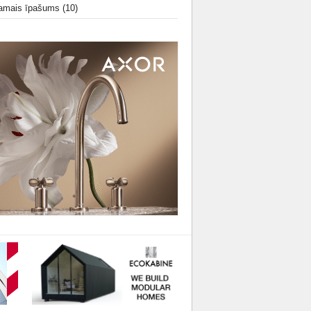
amais īpašums
(10)