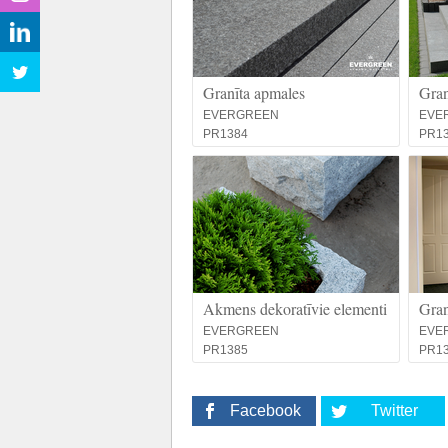
Granīta apmales
Gran
EVERGREEN
EVE
PR1384
PR1
Akmens dekoratīvie elementi
Gran
EVERGREEN
EVE
PR1385
PR1
Facebook
Twitter