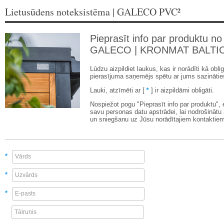
Lietusūdens noteksistēma | GALECO PVC²
Pieprasīt info par produktu no
GALECO | KRONMAT BALTI
Lūdzu aizpildiet laukus, kas ir norādīti kā oblig
pierasījuma saņemējs spētu ar jums sazinātie
Lauki, atzīmēti ar [
*
] ir aizpildāmi obligāti.
Nospiežot pogu "Pieprasīt info par produktu",
savu personas datu apstrādei, lai nodrošinātu
un sniegšanu uz Jūsu norādītajiem kontaktiem
*
*
*