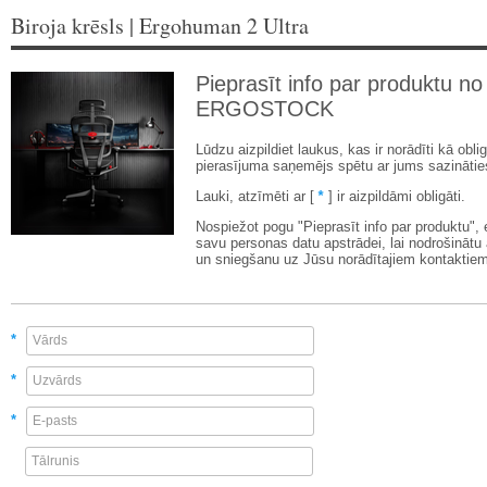
Biroja krēsls | Ergohuman 2 Ultra
Pieprasīt info par produktu no
ERGOSTOCK
Lūdzu aizpildiet laukus, kas ir norādīti kā oblig
pierasījuma saņemējs spētu ar jums sazinātie
Lauki, atzīmēti ar [
*
] ir aizpildāmi obligāti.
Nospiežot pogu "Pieprasīt info par produktu",
savu personas datu apstrādei, lai nodrošinātu
un sniegšanu uz Jūsu norādītajiem kontaktiem
*
*
*