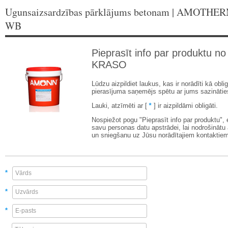
Ugunsaizsardzības pārklājums betonam | AMOT
WB
Pieprasīt info par produktu no
KRASO
Lūdzu aizpildiet laukus, kas ir norādīti kā oblig
pierasījuma saņemējs spētu ar jums sazinātie
Lauki, atzīmēti ar [
*
] ir aizpildāmi obligāti.
Nospiežot pogu "Pieprasīt info par produktu",
savu personas datu apstrādei, lai nodrošinātu
un sniegšanu uz Jūsu norādītajiem kontaktiem
*
*
*