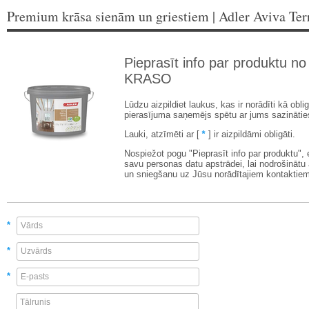
Premium krāsa sienām un griestiem | Adler Aviva Te
Pieprasīt info par produktu no
KRASO
Lūdzu aizpildiet laukus, kas ir norādīti kā oblig
pierasījuma saņemējs spētu ar jums sazinātie
Lauki, atzīmēti ar [
*
] ir aizpildāmi obligāti.
Nospiežot pogu "Pieprasīt info par produktu",
savu personas datu apstrādei, lai nodrošinātu
un sniegšanu uz Jūsu norādītajiem kontaktiem
*
*
*