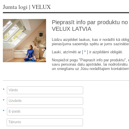
Jumta logi | VELUX
Pieprasīt info par produktu no
VELUX LATVIA
Lūdzu aizpildiet laukus, kas ir norādīti kā oblig
pierasījuma saņemējs spētu ar jums sazinātie
Lauki, atzīmēti ar [
*
] ir aizpildāmi obligāti.
Nospiežot pogu "Pieprasīt info par produktu",
savu personas datu apstrādei, lai nodrošinātu
un sniegšanu uz Jūsu norādītajiem kontaktiem
*
*
*