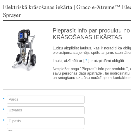
Elektriskā krāsošanas iekārta | Graco e-Xtreme™ Elec
Sprayer
Pieprasīt info par produktu no
KRĀSOŠANAS IEKĀRTAS
Lūdzu aizpildiet laukus, kas ir norādīti kā oblig
pierasījuma saņemējs spētu ar jums sazinātie
Lauki, atzīmēti ar [
*
] ir aizpildāmi obligāti.
Nospiežot pogu "Pieprasīt info par produktu",
savu personas datu apstrādei, lai nodrošinātu
un sniegšanu uz Jūsu norādītajiem kontaktiem
*
*
*