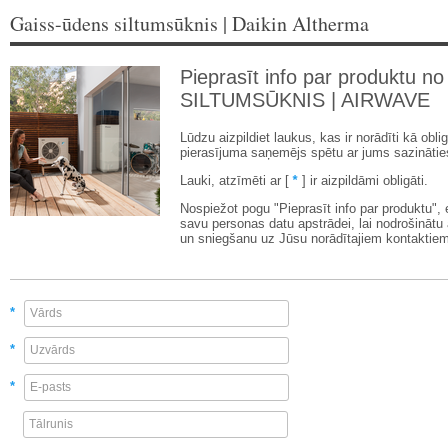
Gaiss-ūdens siltumsūknis | Daikin Altherma
Pieprasīt info par produktu no
SILTUMSŪKNIS | AIRWAVE
Lūdzu aizpildiet laukus, kas ir norādīti kā oblig
pierasījuma saņemējs spētu ar jums sazinātie
Lauki, atzīmēti ar [
*
] ir aizpildāmi obligāti.
Nospiežot pogu "Pieprasīt info par produktu",
savu personas datu apstrādei, lai nodrošinātu
un sniegšanu uz Jūsu norādītajiem kontaktiem
*
*
*