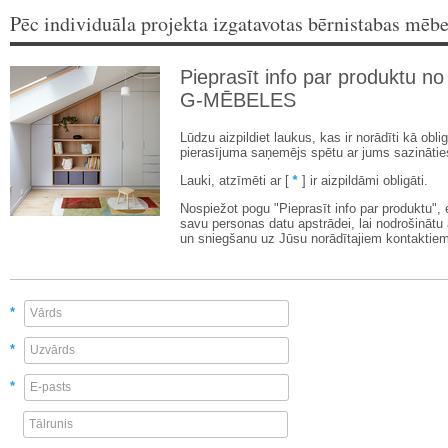
Pēc individuāla projekta izgatavotas bērnistabas mēbe
Pieprasīt info par produktu no
G-MĒBELES
Lūdzu aizpildiet laukus, kas ir norādīti kā oblig
pierasījuma saņemējs spētu ar jums sazinātie
Lauki, atzīmēti ar [
*
] ir aizpildāmi obligāti.
Nospiežot pogu "Pieprasīt info par produktu",
savu personas datu apstrādei, lai nodrošinātu
un sniegšanu uz Jūsu norādītajiem kontaktiem
*
*
*