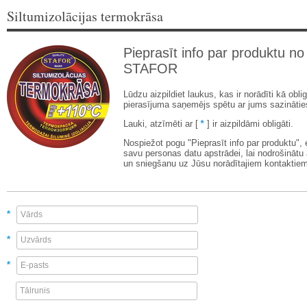
Siltumizolācijas termokrāsa
Pieprasīt info par produktu no
STAFOR
Lūdzu aizpildiet laukus, kas ir norādīti kā oblig
pierasījuma saņemējs spētu ar jums sazinātie
Lauki, atzīmēti ar [
*
] ir aizpildāmi obligāti.
Nospiežot pogu "Pieprasīt info par produktu",
savu personas datu apstrādei, lai nodrošinātu
un sniegšanu uz Jūsu norādītajiem kontaktiem
*
*
*