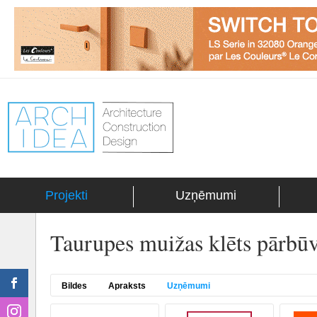
Projekti
Uzņēmumi
Taurupes muižas klēts pārbū
Bildes
Apraksts
Uzņēmumi