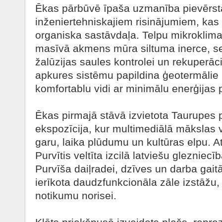
Ēkas pārbūvē īpaša uzmanība pievērsta 
inženiertehniskajiem risinājumiem, kas i
organiska sastāvdaļa. Telpu mikroklima
masīvā akmens mūra siltuma inerce, sel
žalūzijas saules kontrolei un rekuperāci
apkures sistēmu papildina ģeotermālie r
komfortablu vidi ar minimālu enerģijas 
Ēkas pirmajā stāvā izvietota Taurupes
ekspozīcija, kur multimediālā mākslas v
garu, laika plūdumu un kultūras elpu. A
Purvītis veltīta izcilā latviešu gleznie
Purvīša daiļradei, dzīves un darba gai
ierīkota daudzfunkcionāla zāle izstāžu,
notikumu norisei.