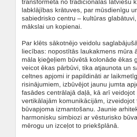
transformēta no tradicionālās latviešu 
labklājības krātuves, par mūsdienīgu 
sabiedrisko centru – kultūras glabātuvi, 
mākslai un kopienai.
Par klēts sākotnējo veidolu saglabājušā
liecības: nopostītās laukakmens mūra ā
māla ķieģeļiem būvētā kolonāde ēkas g
veicot ēkas pārbūvi, tika atjaunota un 
celtnes apjomi ir papildināti ar laikmetī
risinājumiem, izbūvējot jaunu jumta apj
fasādes centrālajā daļā, kā arī veidojo
vertikālajām komunikācijām, izveidojot 
būvapjoma izmantošanu. Jaunie arhitek
harmonisku simbiozi ar vēsturisko būva
mērogu un izceļot to priekšplānā.