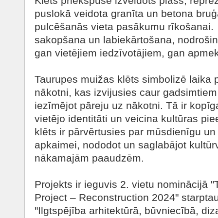
Klēts priekšpusē izveidots plašs, repre
puslokā veidota granīta un betona bruģ
pulcēšanās vieta pasākumu rīkošanai. Ap
sakopšana un labiekārtošana, nodrošinot
gan vietējiem iedzīvotājiem, gan apmek
Taurupes muižas klēts simbolizē laika
nākotni, kas izvijusies caur gadsimti
iezīmējot pāreju uz nākotni. Tā ir kopīga
vietējo identitāti un veicina kultūras p
klēts ir pārvērtusies par mūsdienīgu un
apkaimei, nododot un saglabājot kultū
nākamajām paaudzēm.
Projekts ir ieguvis 2. vietu nominācijā
Project – Reconstruction 2024" starpta
"Ilgtspējība arhitektūrā, būvniecībā, di