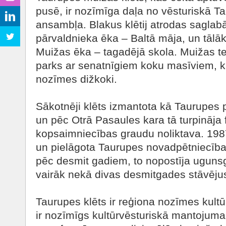
pusē, ir nozīmīga daļa no vēsturiskā 
ansambļa. Blakus klētij atrodas saglab
pārvaldnieka ēka – Baltā māja, un tālāk
Muižas ēka – tagadējā skola. Muižas ter
parks ar senatnīgiem koku masīviem, ku
nozīmes dižkoki.
Sākotnēji klēts izmantota kā Taurupes 
un pēc Otrā Pasaules kara tā turpināja 
kopsaimniecības graudu noliktava. 1987
un pielāgota Taurupes novadpētniecīb
pēc desmit gadiem, to nopostīja ugunsg
vairāk nekā divas desmitgades stāvēju
Taurupes klēts ir reģiona nozīmes kultū
ir nozīmīgs kultūrvēsturiskā mantojuma 