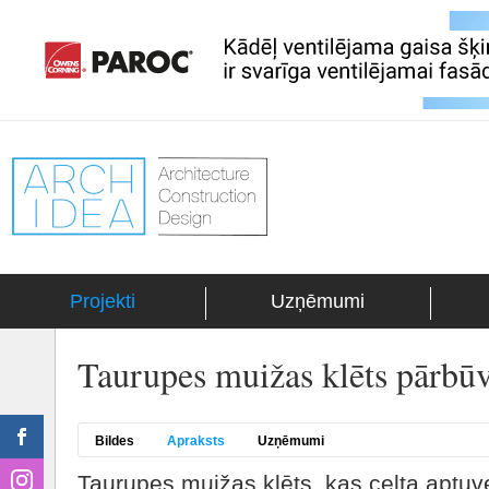
Projekti
Uzņēmumi
Taurupes muižas klēts pārbū
Bildes
Apraksts
Uzņēmumi
Taurupes muižas klēts, kas celta aptuv