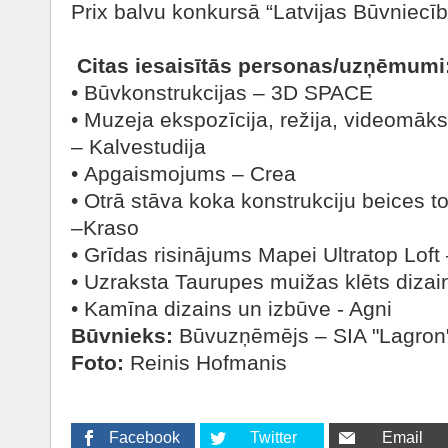
Prix balvu konkursā “Latvijas Būvniecī
Citas iesaisītās personas/uzņēmumi
•
Būvkonstrukcijas – 3D SPACE
•
Muzeja ekspozīcija, režija, videomāks
– Kalvestudija
•
Apgaismojums – Crea
•
Otrā stāva koka konstrukciju beices t
–Kraso
•
Grīdas risinājums Mapei Ultratop Loft
•
Uzraksta Taurupes muižas klēts dizai
•
Kamīna dizains un izbūve - Agni
Būvnieks:
Būvuzņēmējs – SIA "Lagron
Foto:
Reinis Hofmanis
Facebook
Twitter
Email