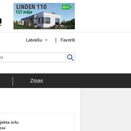
|
Latviešu
Favorīti
Ziņas
jekta info
ese