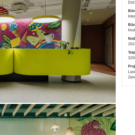
Dzir
Būv
Inte
Būv
Nodo
Nod
202
Telp
320
Proj
Laud
Zane