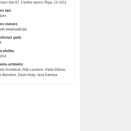
navu iela 67, Centra rajons, Rīga, LV-1011
es tips
rjers
es statuss
ts ekspluatācijā
ošanas gads
4
u platība
0m2
ekta arhitekts
er Architects, Rita Laudere, Daila Elksne,
 Bernāne, Dāvis Arājs, Ieva Kalniņa