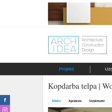
Projekti
Uz
Kopdarba telpa | Wo
Bildes
Apraksts
Uzņēmumi