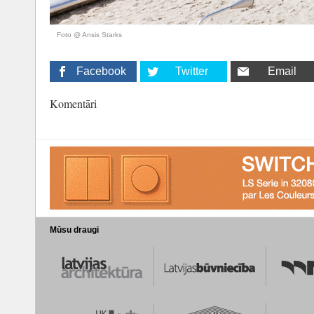
Foto @ Ansis Starks
Facebook
Twitter
Email
Komentāri
Mūsu draugi