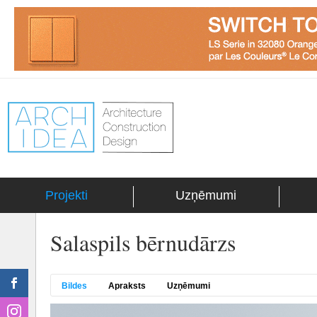
Projekti
Uzņēmumi
Salaspils bērnudārzs
Bildes
Apraksts
Uzņēmumi