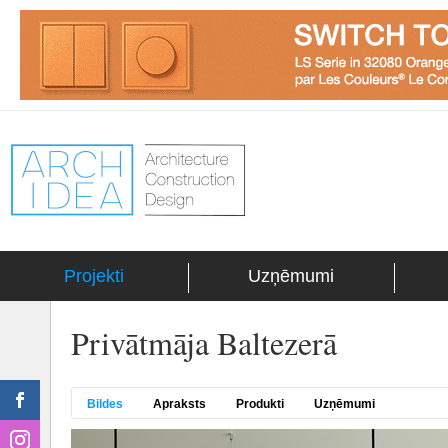
Projekti
Uzņēmumi
Privātmāja Baltezerā
Bildes
Apraksts
Produkti
Uzņēmumi