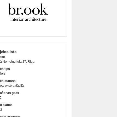
jekta info
ese
ā Nometņu iela 27, Rīga
es tips
rjers
es statuss
ts ekspluatācijā
ošanas gads
0
u platība
m2