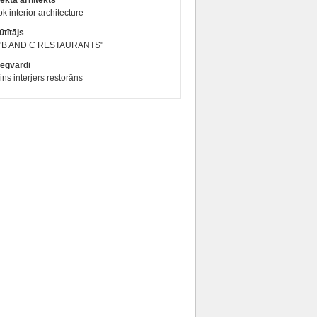
ekta arhitekts
ok interior architecture
tītājs
 "B AND C RESTAURANTS"
lēgvārdi
ins interjers restorāns