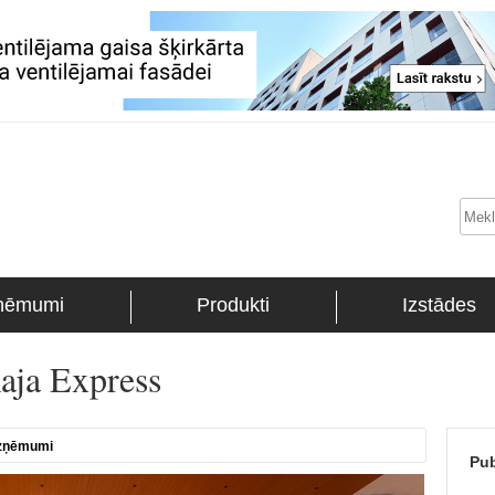
ņēmumi
Produkti
Izstādes
Raja Express
zņēmumi
Pub