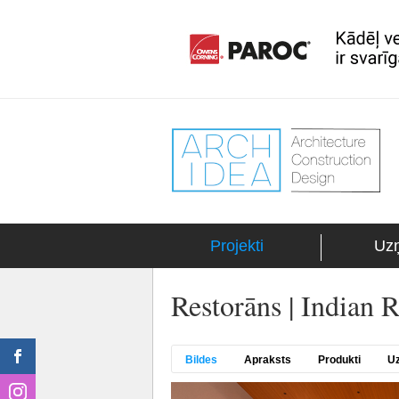
Projekti
Uz
Restorāns | Indian 
Bildes
Apraksts
Produkti
U