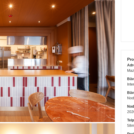
Pro
Adr
Maz
Būv
Inte
Būv
Nodo
Nod
202
Telp
58