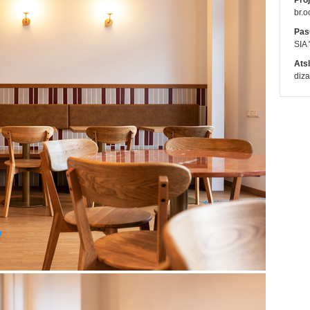
Proj
br.o
Pasū
SIA
Ats
diza