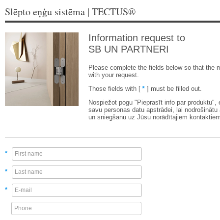
Slēpto eņģu sistēma | TECTUS®
Information request to
SB UN PARTNERI
Please complete the fields below so that the 
with your request.
Those fields with [
*
] must be filled out.
Nospiežot pogu "Pieprasīt info par produktu",
savu personas datu apstrādei, lai nodrošinātu
un sniegšanu uz Jūsu norādītajiem kontaktiem
*
*
*