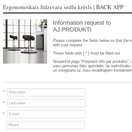
Ergonomiskais līdzsvara sedlu krēsls | BACK APP
Information request to
AJ PRODUKTI
Please complete the fields below so that the 
with your request.
Those fields with [
*
] must be filled out.
Nospiežot pogu "Pieprasīt info par produktu",
savu personas datu apstrādei, lai nodrošinātu
un sniegšanu uz Jūsu norādītajiem kontaktiem
*
*
*